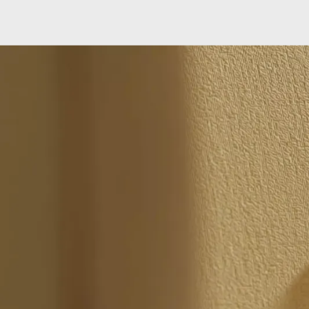
Une refonte g
façon cohéren