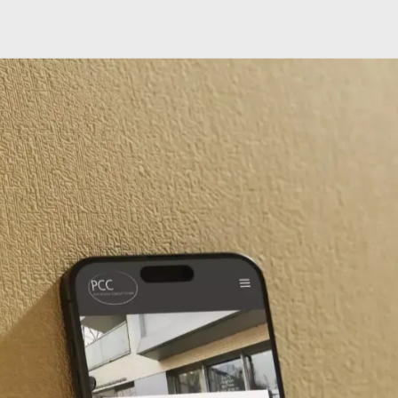
raphique pour êtr
te par les clients