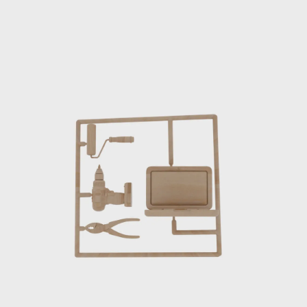
Hostel 20 Bayonne
Identité visuelle
Site internet
+ de 10 ans,
et toujours les
mêmes clients